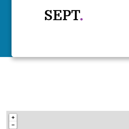
SEPT
+
−