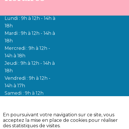
Lundi : 9h à 12h - 14h à
18h
Mardi : 9h à 12h - 14h à
18h
Mercredi : 9h à 12h -
14h à 18h
Jeudi : 9h à 12h - 14h à
18h
Vendredi : 9h à 12h -
14h à 17h
Samedi : 9h à 12h
•
•
Aide
Mentions légales
•
Plan du site
En poursuivant votre navigation sur ce site, vous
•
Accessibilité (partiellement
acceptez la mise en place de cookies pour réaliser
conforme)
des statistiques de visites.