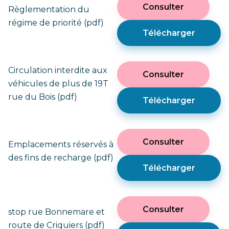
27/09/2022 (pdf)
Consulter
(pdf)
Règlementation du
Télécharger
régime de priorité (pdf)
Télécharger
Consulter
Réunion du
Télécharger
Consulter
Réunion du
29/01/2019 (pdf)
Télécharger
26/02/2020 (pdf)
Rue Dornat
Télécharger
Consulter
Circulation interdite aux
Consulter
reprise tranchée
véhicules de plus de 19T
GRDF (pdf)
Télécharger
Consulter
Réunion du
rue du Bois (pdf)
Télécharger
26/02/2019 (pdf)
Télécharger
Consulter
Défilé du 14 juillet
Consulter
Emplacements réservés à
(pdf)
des fins de recharge (pdf)
Télécharger
Télécharger
Kermesse et feu
Consulter
Consulter
d’artifice du 13
stop rue Bonnemare et
juillet (pdf)
route de Criquiers (pdf)
Télécharger